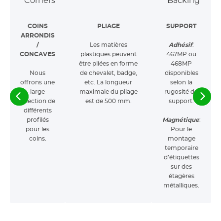
COINS
PLIAGE
SUPPORT
ARRONDIS
/
Les matières
Adhésif
:
CONCAVES
plastiques peuvent
467MP ou
être pliées en forme
468MP
Nous
de chevalet, badge,
disponibles
offrons une
etc. La longueur
selon la
large
maximale du pliage
rugosité du
sélection de
est de 500 mm.
support.
différents
profilés
Magnétique
:
pour les
Pour le
coins.
montage
temporaire
d’étiquettes
sur des
étagères
métalliques.