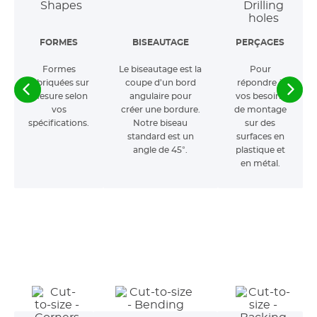
FORMES
BISEAUTAGE
PERÇAGES
Formes
Le biseautage est la
Pour
fabriquées sur
coupe d’un bord
répondre à
mesure selon
angulaire pour
vos besoins
vos
créer une bordure.
de montage
spécifications.
Notre biseau
sur des
standard est un
surfaces en
angle de 45°.
plastique et
en métal.