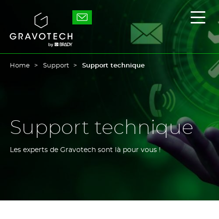
Skip
to
Gravotech
Affic
main
/
content
masq
le
men
princ
Home
Support
Support technique
Support technique
Les experts de Gravotech sont là pour vous !