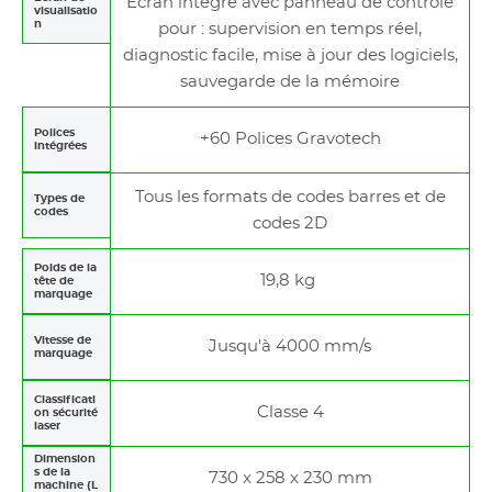
Ecran intégré avec panneau de contrôle
visualisatio
n
pour : supervision en temps réel,
diagnostic facile, mise à jour des logiciels,
sauvegarde de la mémoire
Polices
+60 Polices Gravotech
intégrées
Tous les formats de codes barres et de
Types de
codes
codes 2D
Poids de la
19,8 kg
tête de
marquage
Vitesse de
Jusqu'à 4000 mm/s
marquage
Classificati
Classe 4
on sécurité
laser
Dimension
s de la
730 x 258 x 230 mm
machine (L