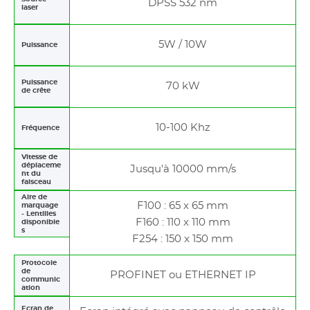
DPSS 532 nm
laser
5W / 10W
Puissance
Puissance
70 kW
de crête
10-100 Khz
Fréquence
Vitesse de
déplaceme
Jusqu'à 10000 mm/s
nt du
faisceau
Aire de
F100 : 65 x 65 mm
marquage
- Lentilles
F160 : 110 x 110 mm
disponible
s
F254 : 150 x 150 mm
Protocole
de
PROFINET ou ETHERNET IP
communic
ation
Ecran de