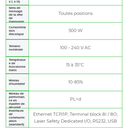
x L x H)
Sens de
montage
Toutes positions
de la tête
de
marquage
Consomma
500 W
tion
électrique
Tension
100 - 240 V AC
nominale
Températur
e de
15 à 35°C
fonctionne
ment
Niveau
10-85%
d'humidité
Niveau de
performan
PL=d
ce en
matière de
sécurité
Interfaces
Ethernet TCP/IP; Terminal block 8I / 8O;
de
communic
Laser Safety Dedicated I/O; RS232; USB
ation
(standard)