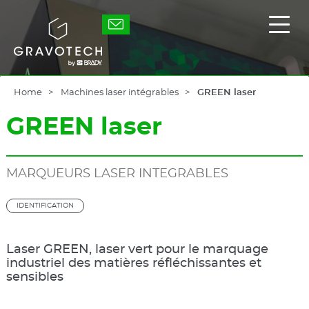
Skip
to
Gravotech
Affic
main
/
content
masq
le
men
princ
Home
Machines laser intégrables
GREEN laser
GREEN laser
MARQUEURS LASER INTEGRABLES
IDENTIFICATION
Laser GREEN, laser vert pour le marquage
industriel des matières réfléchissantes et
sensibles