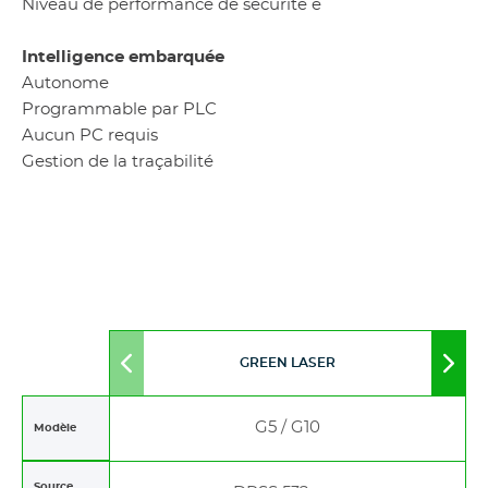
Niveau de performance de sécurité e
Intelligence embarquée
Autonome
Programmable par PLC
Aucun PC requis
Gestion de la traçabilité
GREEN LASER
Move
Mov
to
to
left
righ
G5 / G10
Modèle
Source