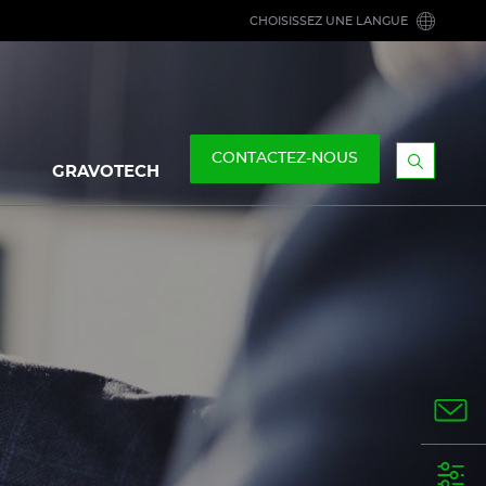
CHOISISSEZ UNE LANGUE
CONTACTEZ-NOUS
GRAVOTECH
Afficher
la
barre
de
recherc