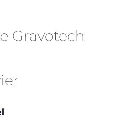
de Gravotech
ier
l