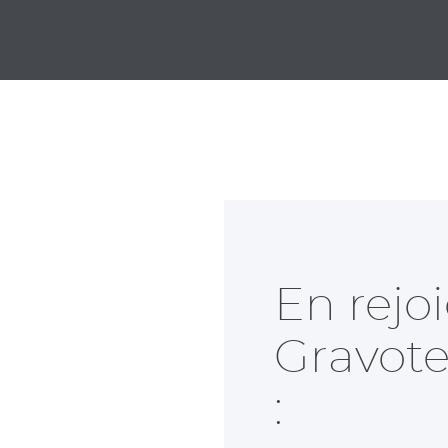
En rejo
Gravote
: