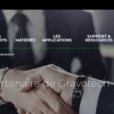
S
LES
SUPPORT &
ITS
MATIÈRES
APPLICATIONS
RESSOURCES
ravotech
rtenaire de Gravotech