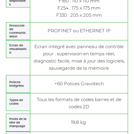
F160 : 110 x 110 mm
disponible
s
F254 : 175 x 175 mm
F330 : 205 x 205 mm
Protocole
de
PROFINET ou ETHERNET IP
communic
ation
Ecran de
Ecran intégré avec panneau de contrôle
visualisatio
n
pour : supervision en temps réel,
diagnostic facile, mise à jour des logiciels,
sauvegarde de la mémoire
Polices
+60 Polices Gravotech
intégrées
Tous les formats de codes barres et de
Types de
codes
codes 2D
Poids de la
19,8 kg
tête de
marquage