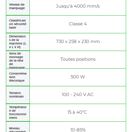
Vitesse de
Jusqu'à 4000 mm/s
marquage
Classificati
Classe 4
on sécurité
laser
Dimension
s de la
730 x 258 x 230 mm
machine (L
x L x H)
Sens de
montage
Toutes positions
de la tête
de
marquage
Consomma
500 W
tion
électrique
Tension
100 - 240 V AC
nominale
Températur
e de
15 à 40°C
fonctionne
ment
Niveau
10-85%
d'humidité