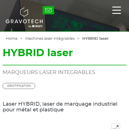
Skip
to
Gravotech
Affic
main
/
content
masq
le
men
princ
Home
Machines laser intégrables
HYBRID laser
HYBRID laser
MARQUEURS LASER INTEGRABLES
IDENTIFICATION
Laser HYBRID, laser de marquage industriel
pour métal et plastique