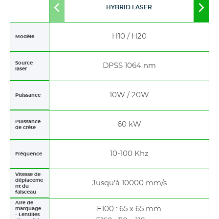
HYBRID LASER
Move
Mov
to
to
left
righ
H10 / H20
Modèle
Source
DPSS 1064 nm
laser
10W / 20W
Puissance
Puissance
60 kW
de crête
10-100 Khz
Fréquence
Vitesse de
déplaceme
Jusqu'à 10000 mm/s
nt du
faisceau
Aire de
F100 : 65 x 65 mm
marquage
- Lentilles