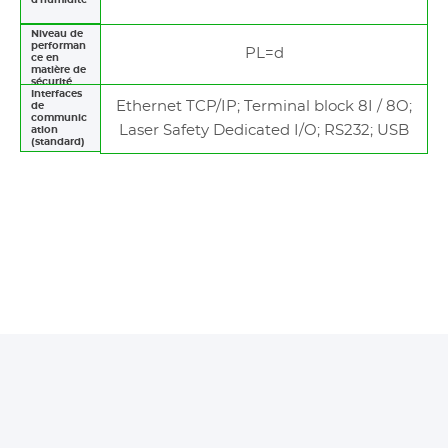
Niveau de
performan
PL=d
ce en
matière de
sécurité
Interfaces
Ethernet TCP/IP; Terminal block 8I / 8O;
de
communic
Laser Safety Dedicated I/O; RS232; USB
ation
(standard)