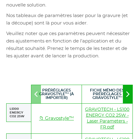
nouvelle solution.
Nos tableaux de paramètres laser pour la gravure (et
la découpe) sont là pour vous aider.
Veuillez noter que ces paramètres peuvent nécessiter
des ajustements en fonction de l'application et du
résultat souhaité. Prenez le temps de les tester et de
les ajuster avant de lancer la production.
PRÉRÉGLAGES
FICHE MÉMO DES
GRAVOSTYLE™ (À
PRÉRÉGLAGES
Move
Mov
IMPORTER)
GRAVOSTYLE™
to
to
left
righ
LS100
GRAVOTECH - LS100
ENERGY
ENERGY CO2 25W -
CO2 25W
📁 Gravostyle™
Laser Parameters -
FR.pdf