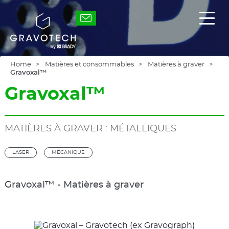
Skip
to
Gravotech
Affic
main
/
content
masq
le
men
princ
Home
Matières et consommables
Matières à graver
Gravoxal™
Gravoxal™
MATIÈRES À GRAVER : MÉTALLIQUES
LASER
MÉCANIQUE
Gravoxal™ - Matières à graver