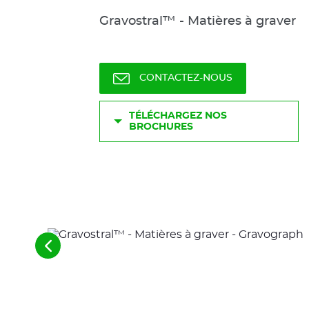
Gravostral™ - Matières à graver
CONTACTEZ-NOUS
TÉLÉCHARGEZ NOS
BROCHURES
Voir
les
éléments
précédents