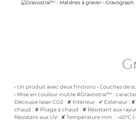
G
• Un produit avec deux finitions • Couches de
• Mise en couleur inutile #Gravostral™ : caracte
Découpe laser CO2 : ✘ Intérieur : ✔ Extérieur : ✘
chaud : ✘ Pliage à chaud : ✘ Résistant aux rayure
Résistant aux UV : ✘ Température min. : -40°C (