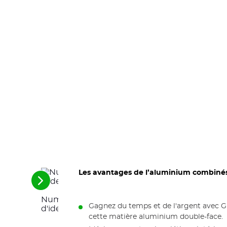
Les avantages de l’aluminium combiné
Voir
les
Numéros de série et de type gravés sur une 
éléments
Gagnez du temps et de l'argent avec Gr
suivants
d'identification en Matière à graver Gravostra
cette matière aluminium double-face.