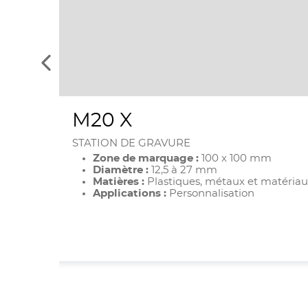
Voir
les
éléments
précédents
M20 X
STATION DE GRAVURE
Zone de marquage :
100 x 100 mm
Diamètre :
12,5 à 27 mm
Matières :
Plastiques, métaux et matériaux
Applications :
Personnalisation