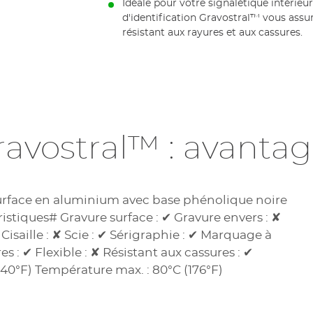
Idéale pour votre signalétique intérieur
d'identification Gravostral™ vous assu
résistant aux rayures et aux cassures.
ravostral™ : avantag
 surface en aluminium avec base phénolique noire
ristiques# Gravure surface : ✔ Gravure envers : ✘
 Cisaille : ✘ Scie : ✔ Sérigraphie : ✔ Marquage à
s : ✔ Flexible : ✘ Résistant aux cassures : ✔
-40°F) Température max. : 80°C (176°F)