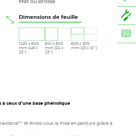
Mat ou Brossé
Dimensions de feuille
1220 x 605
610 x 605
605 x 305
mm (48 x
mm (24 x
mm (23 x 12'')
23'')
23'')
s à ceux d’une base phénolique
plaque
avostral™ et évitez-vous la mise en peinture grâce à
l™