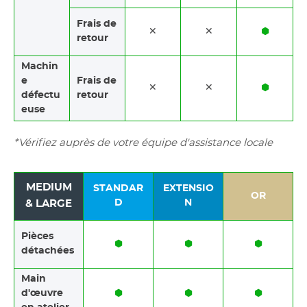
Frais de
✕
✕
⬢
retour
Machin
e
Frais de
✕
✕
⬢
défectu
retour
euse
*Vérifiez auprès de votre équipe d'assistance locale
MEDIUM
STANDAR
EXTENSIO
OR
D
N
& LARGE
Pièces
⬢
⬢
⬢
détachées
Main
d'œuvre
⬢
⬢
⬢