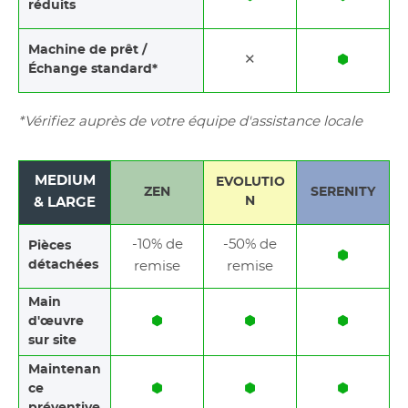
réduits
Machine de prêt /
✕
⬢
Échange standard*
*Vérifiez auprès de votre équipe d'assistance locale
MEDIUM
EVOLUTIO
ZEN
SERENITY
N
& LARGE
-10% de
-50% de
Pièces
⬢
détachées
remise
remise
Main
⬢
⬢
⬢
d'œuvre
sur site
Maintenan
⬢
⬢
⬢
ce
préventive