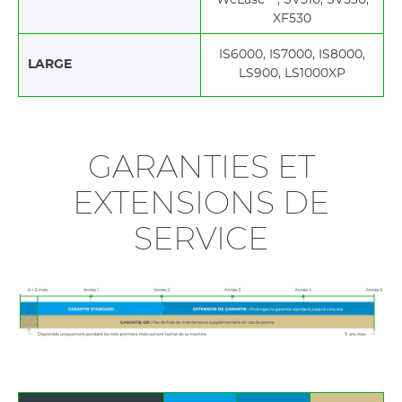
WeLase™, SV510, SV530,
XF530
IS6000, IS7000, IS8000,
LARGE
LS900, LS1000XP
GARANTIES ET
EXTENSIONS DE
SERVICE