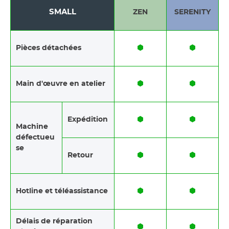
SMALL
ZEN
SERENITY
⬢
⬢
Pièces détachées
⬢
⬢
Main d'œuvre en atelier
⬢
⬢
Expédition
Machine
défectueu
se
⬢
⬢
Retour
⬢
⬢
Hotline et téléassistance
Délais de réparation
⬢
⬢