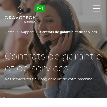
Skip
to
Gravotech
Affic
main
/
content
masq
le
men
princ
Home
Support
Contrats de garantie et de services
Contrats de garantie
et de services
Nos services tout au long de la vie de votre machine.