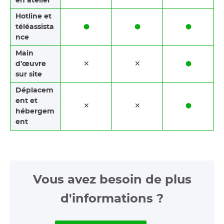
en atelier
Hotline et
téléassista
⬢
⬢
⬢
nce
Main
d'œuvre
✕
✕
⬢
sur site
Déplacem
ent et
✕
✕
⬢
hébergem
ent
Vous avez besoin de plus
d'informations ?