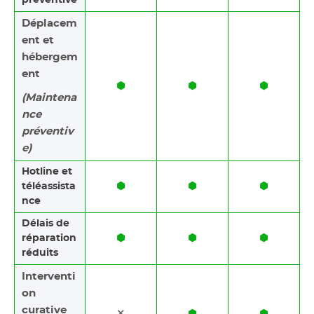
Déplacem
ent et
hébergem
ent
⬢
⬢
⬢
(Maintena
nce
préventiv
e)
Hotline et
⬢
⬢
⬢
téléassista
nce
Délais de
⬢
⬢
⬢
réparation
réduits
Interventi
on
curative
✕
⬢
⬢