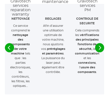
NETTOYAGE
REGLAGES
CONTROLE DE
SECURITE
Ce service
Afin d'assurer
comprend le
une utilisation
Cela comprends
nettoyage
optimale de
les
vérifications
des
votre machine,
des principales
composants
nous ajustons
fonctions de
de votre
vos
préréglages
sécurité,
la
machine
tels
et
paramètres
.
communication
que : les
La puissance du
et les
parties
laser peut
connexions
,
électroniques,
également être
l'
usure des
les
contrôlée.
composants
.
contrôleurs,
les filtres, les
optiques...