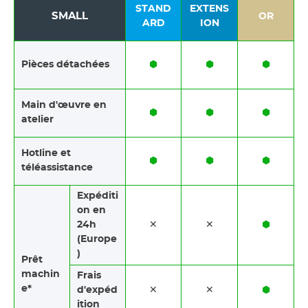
STAND
EXTENS
SMALL
OR
ARD
ION
Pièces détachées
⬢
⬢
⬢
Main d'œuvre en
⬢
⬢
⬢
atelier
Hotline et
⬢
⬢
⬢
téléassistance
Expéditi
on en
24h
✕
✕
⬢
(Europe
)
Prêt
machin
Frais
e*
d'expéd
✕
✕
⬢
ition