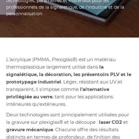
technologies, paramètres et matériaux pour les
professionnels de la signalétique, de l'industrie et de la
personnalisation.
L'acrylique (PMMA, Plexiglas®) est un matériau
thermoplastique largement utilisé dans
la
signalétique, la décoration, les présentoirs PLV et le
prototypage industriel
. Léger, résistant aux UV et
transparent, il s'impose comme
l'alternative
privilégiée au verre
, tant pour les applications
intérieures qu'extérieures.
Deux technologies sont principalement utilisées pour
la gravure sur plexiglas® et la découpe :
laser CO2
et
gravure mécanique
. Chacune offre des résultats
distincts en termes de profondeur, de finition des