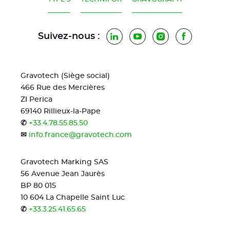
Suivez-nous :
LinkedIn
YouTube
Instagram
Facebook
Gravotech (Siège social)
466 Rue des Mercières
ZI Perica
69140 Rillieux-la-Pape
✆
+33.4.78.55.85.50
✉
info.france@gravotech.com
Gravotech Marking SAS
56 Avenue Jean Jaurès
BP 80 015
10 604 La Chapelle Saint Luc
✆
+33.3.25.41.65.65