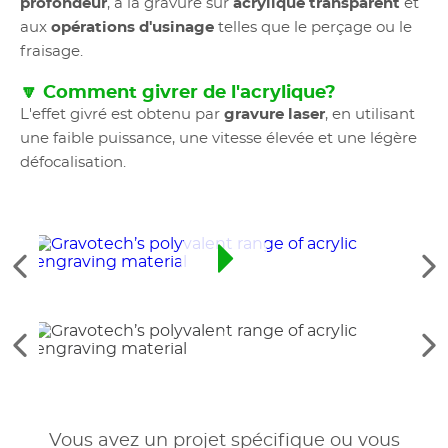
profondeur
, à la gravure sur
acrylique transparent
et
aux
opérations d'usinage
telles que le perçage ou le
fraisage.
🔽 Comment givrer de l'acrylique?
L'effet givré est obtenu par
gravure laser
, en utilisant
une faible puissance, une vitesse élevée et une légère
défocalisation.
Voir
Vo
les
le
éléments
él
précédents
su
Voir
Vo
les
le
éléments
él
précédents
su
Vous avez un projet spécifique ou vous