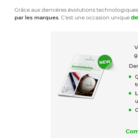
Grâce aux dernières évolutions technologiques, 
par les marques
. C'est une occasion unique
de
V
g
Dan
Q
t
L
u
C
Comp