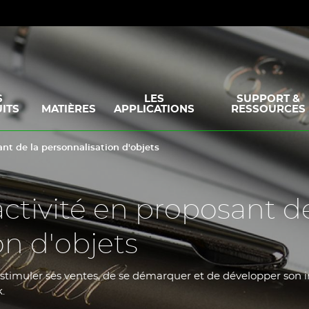
S
LES
SUPPORT &
ITS
MATIÈRES
APPLICATIONS
RESSOURCES
ant de la personnalisation d'objets
ctivité en proposant de
on d'objets
 stimuler ses ventes, de se démarquer et de développer son
.