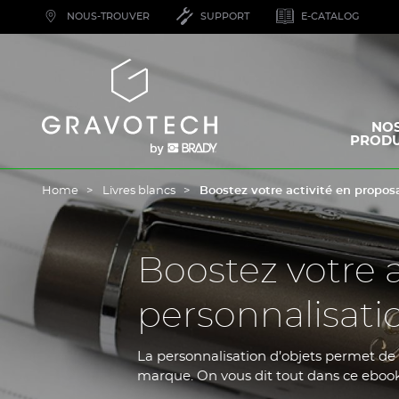
Skip
NOUS-TROUVER
SUPPORT
E-CATALOG
to
main
content
Gravotech
NO
PRODU
Home
Livres blancs
Boostez votre activité en propos
Boostez votre a
personnalisati
La personnalisation d’objets permet de
marque. On vous dit tout dans ce ebook