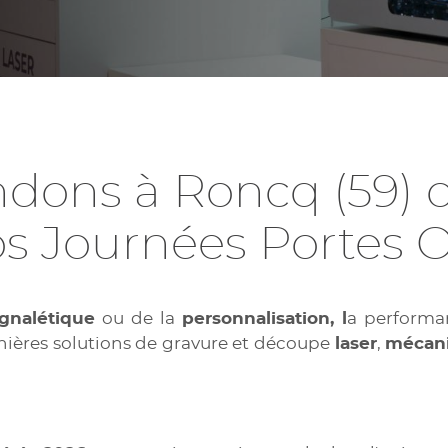
dons à Roncq (59) ou
s Journées Portes 
gnalétique
ou de la
personnalisation, l
a performan
rnières solutions de gravure et découpe
laser
,
mécan