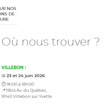
UR NOS
ONS DE
URE
Où nous trouver ?
VILLEBON
:
📅
23 et 24 juin 2026
⏱️ 9h00 à 18h00
📍19bis Av. du Québec,
91140 Villebon sur Yvette