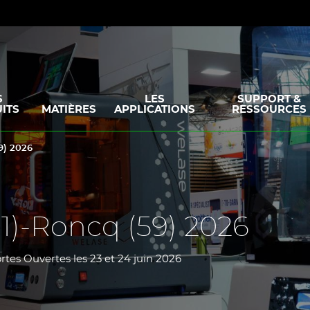
S
LES
SUPPORT &
ITS
MATIÈRES
APPLICATIONS
RESSOURCES
9) 2026
91)-Roncq (59) 2026
rtes Ouvertes les 23 et 24 juin 2026