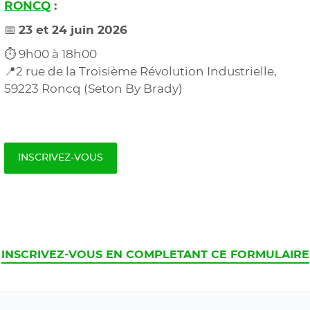
RONCQ
:
📅
23 et 24 juin 2026
⏱️ 9h00 à 18h00
📍2 rue de la Troisième Révolution Industrielle,
59223 Roncq (Seton By Brady)
INSCRIVEZ-VOUS
CURRENT
INSCRIVEZ-VOUS EN COMPLETANT CE FORMULAIRE