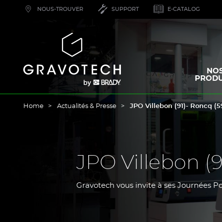
Skip
NOUS-TROUVER
SUPPORT
E-CATALOG
to
main
content
Gravotech
NO
PRODU
Home
Actualités & Presse
JPO Villebon (91)- Roncq (5
JPO Villebon (
Gravotech vous invite à ses Journées Po