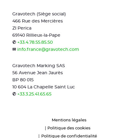
Gravotech (Siège social)
466 Rue des Mercières
ZI Perica
69140 Rillieux-la-Pape
✆
+33.4.78.55.85.50
✉
info.france@gravotech.com
Gravotech Marking SAS
56 Avenue Jean Jaurès
BP 80 015
10 604 La Chapelle Saint Luc
✆
+33.3.25.41.65.65
Mentions légales
Politique des cookies
Politique de confidentialité