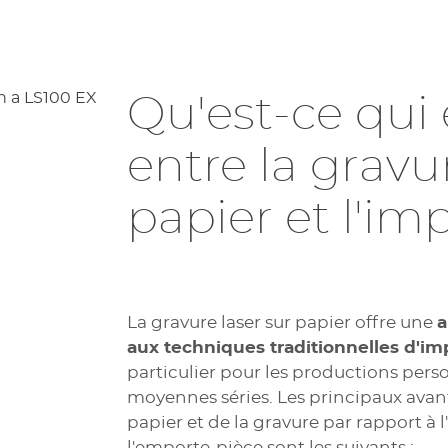
e gravure laser sur papier
ment adapté à la
gravure ultra-fine et aux motifs d
WeLase™
est la solution id
squ'il est gravé à l'aide d'une machine laser CO2.
 lors d'événements. Elle permet une gravure laser et 
papier tels que des emballages de parfums ou de cosmé
Qu'est-ce qui 
 prototypes et les applications créatives, notamment 
lité avec le papier et d'autres matériaux organiq
entre la gravu
n en direct.
papier et l'im
La gravure laser sur papier offre une
a
aux techniques traditionnelles d'i
particulier pour les productions pers
moyennes séries. Les principaux avan
papier et de la gravure par rapport à 
l'emporte-pièce sont les suivants :