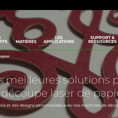
S
LES
SUPPORT &
ITS
MATIÈRES
APPLICATIONS
RESSOURCES
papier
s meilleures solutions 
a découpe laser de papi
écis et des designs personnalisés avec nos machines de déco