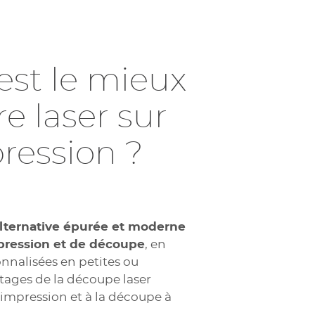
écoupés détaillés
éale pour la personnalisation rapide avec
. Disponible en 7 couleurs, il
une
une découpe précises sur papier de cartes, de
tiques.
est le mieux
les cartes haut de gamme, les menus et les
ues
tels que le bois ou le verre et produit un effet
re laser sur
pression ?
lternative épurée et moderne
mpression et de découpe
, en
onnalisées en petites ou
tages de la découpe laser
l'impression et à la découpe à