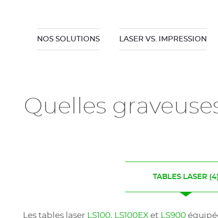
NOS SOLUTIONS
LASER VS. IMPRESSION
Quelles graveuse
TABLES LASER
(4
Les tables laser
LS100
,
LS100EX
et
LS900
équipée