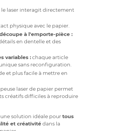
:
le laser interagit directement
Voir
Voir
les
les
élément
élément
act physique avec le papier.
suivants
suivants
a découpe à l'emporte-pièce :
étails en dentelle et des
 variables :
chaque article
unique sans reconfiguration.
de et plus facile à mettre en
DÉCOUVREZ CE MODÈLE
DÉCOUVREZ CE MODÈLE
peuse laser de papier permet
s créatifs difficiles à reproduire
r une solution idéale pour
tous
ité et créativité
dans la