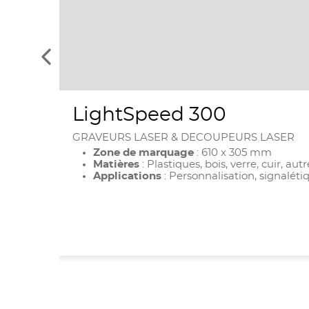
Voir
les
éléments
précédents
LightSpeed 300
GRAVEURS LASER & DECOUPEURS LASER
Zone de marquage
:
610 x 305 mm
Matières
: Plastiques, bois, verre, cuir, 
Applications
: Personnalisation, signaléti