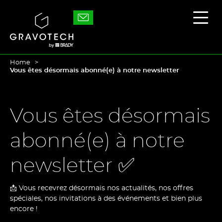
Skip
to
Gravotech
Affic
main
/
content
masq
le
men
princ
Home
Vous êtes désormais abonné(e) à notre newsletter
Vous êtes désormais
abonné(e) à notre
newsletter ✅
📩 Vous recevrez désormais nos actualités, nos offres
spéciales, nos invitations à des événements et bien plus
encore !