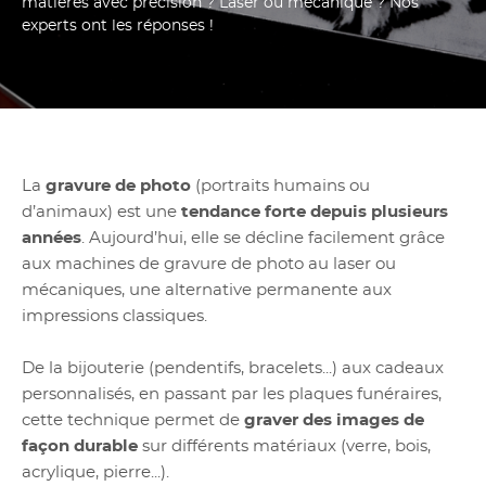
matières avec précision ? Laser ou mécanique ? Nos
experts ont les réponses !
La
gravure de photo
(portraits humains ou
d’animaux) est une
tendance forte depuis plusieurs
années
. Aujourd’hui, elle se décline facilement grâce
aux machines de gravure de photo au laser ou
mécaniques, une alternative permanente aux
impressions classiques.
De la bijouterie (pendentifs, bracelets...) aux cadeaux
personnalisés, en passant par les plaques funéraires,
cette technique permet de
graver des images de
façon durable
sur différents matériaux (verre, bois,
acrylique, pierre...).